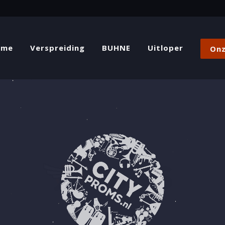
ome
Verspreiding
BUHNE
Uitloper
Onz